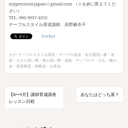
myprecious.japan☆gmail.com （☆を@に変えてくだ
さい）
TEL: 090-9937-4552
テーブルスタイル茶道講師 高野麻衣子
Pocket
タグ:
テーブルスタイル茶道
・
テーブル茶道
・
名古屋習い事
・
茶
道
・
大人の習い事
・
和の習い事
・
資格
・
ディプロマ
・
立礼
・
椿の
会
・
茶道教室
・
体験会
・
お茶会
投
【8〜9月】講師育成講座
あなたはどっち派？
稿
レッスン日程
ナ
ビ