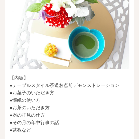
【内容】
●テーブルスタイル茶道お点前デモンストレーション
●お菓子のいただき方
●懐紙の使い方
●お茶のいただき方
●器の拝見の仕方
●その月の年中行事の話
●茶教など