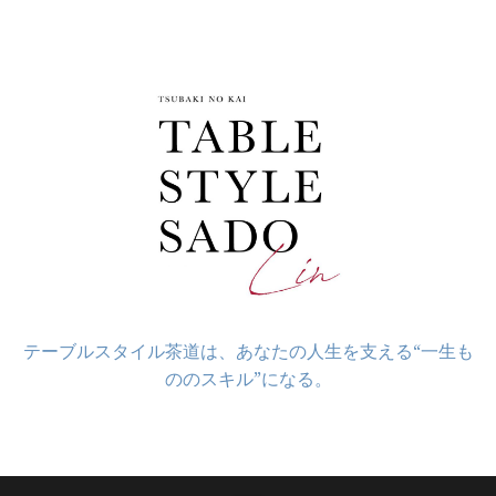
コ
ン
テ
ン
ツ
へ
ス
キ
ッ
プ
テーブルスタイル茶道は、あなたの人生を支える“一生も
ののスキル”になる。