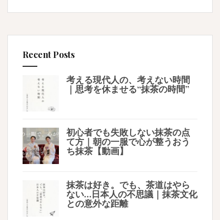
Recent Posts
考える現代人の、考えない時間
｜思考を休ませる“抹茶の時間”
初心者でも失敗しない抹茶の点
て方｜朝の一服で心が整うおう
ち抹茶【動画】
抹茶は好き。でも、茶道はやら
ない…日本人の不思議｜抹茶文化
との意外な距離