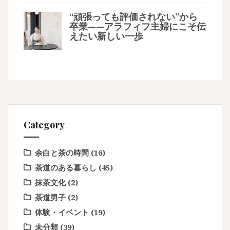
“頑張っても評価されない”から
卒業——アラフィフ主婦にこそ伝
えたい新しい一歩
Category
余白と茶の時間
(16)
茶道のある暮らし
(45)
抹茶文化
(2)
茶道男子
(2)
体験・イベント
(19)
未分類
(39)