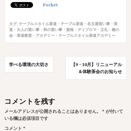
Pocket
タグ:
テーブルスタイル茶道
・
テーブル茶道
・
名古屋習い事
・
茶
道
・
大人の習い事
・
和の習い事
・
資格
・
ディプロマ
・
立礼
・
椿の
会
・
茶道教室
・
アカデミー
・
テーブルスタイル茶道アカデミー
投
学べる環境の大切さ
【9・10月】リニューアル
稿
＆体験茶会のお知らせ
ナ
ビ
ゲ
コメントを残す
ー
メールアドレスが公開されることはありません。
*
が付いて
シ
いる欄は必須項目です
ョ
コメント
*