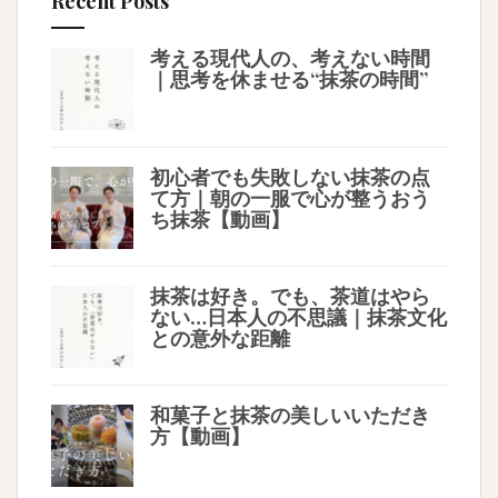
Recent Posts
考える現代人の、考えない時間
｜思考を休ませる“抹茶の時間”
初心者でも失敗しない抹茶の点
て方｜朝の一服で心が整うおう
ち抹茶【動画】
抹茶は好き。でも、茶道はやら
ない…日本人の不思議｜抹茶文化
との意外な距離
和菓子と抹茶の美しいいただき
方【動画】