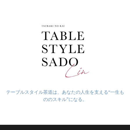
コ
ン
テ
ン
ツ
へ
ス
キ
ッ
プ
テーブルスタイル茶道は、あなたの人生を支える“一生も
ののスキル”になる。