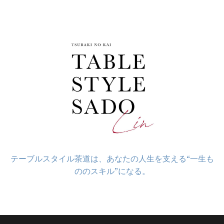
コ
ン
テ
ン
ツ
へ
ス
キ
ッ
プ
テーブルスタイル茶道は、あなたの人生を支える“一生も
ののスキル”になる。