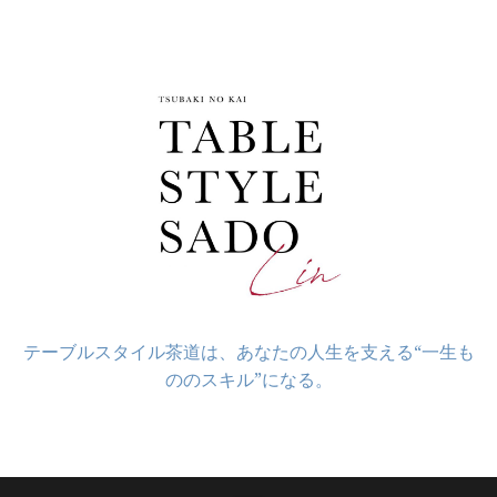
コ
ン
テ
ン
ツ
へ
ス
キ
ッ
プ
テーブルスタイル茶道は、あなたの人生を支える“一生も
ののスキル”になる。