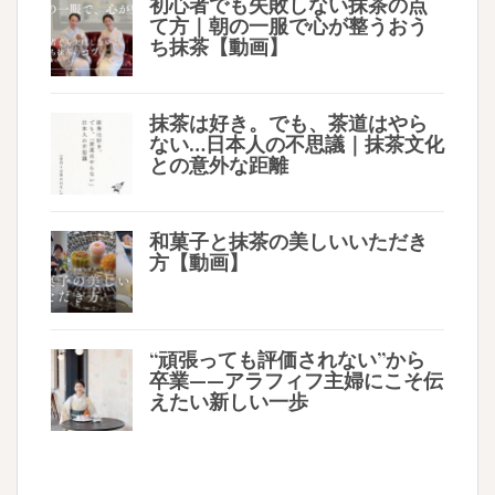
初心者でも失敗しない抹茶の点
て方｜朝の一服で心が整うおう
ち抹茶【動画】
抹茶は好き。でも、茶道はやら
ない…日本人の不思議｜抹茶文化
との意外な距離
和菓子と抹茶の美しいいただき
方【動画】
“頑張っても評価されない”から
卒業——アラフィフ主婦にこそ伝
えたい新しい一歩