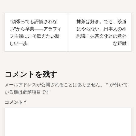
投
“頑張っても評価されな
抹茶は好き。でも、茶道
稿
い”から卒業——アラフィ
はやらない…日本人の不
ナ
フ主婦にこそ伝えたい新
思議｜抹茶文化との意外
しい一歩
な距離
ビ
ゲ
ー
コメントを残す
シ
ョ
メールアドレスが公開されることはありません。
*
が付いて
いる欄は必須項目です
ン
コメント
*