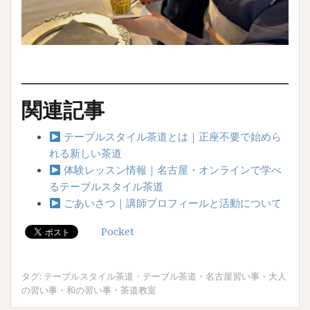
関連記事
テーブルスタイル茶道とは｜正座不要で始めら
れる新しい茶道
体験レッスン情報｜名古屋・オンラインで学べ
るテーブルスタイル茶道
ごあいさつ｜講師プロフィールと活動について
Pocket
タグ:
テーブルスタイル茶道
・
テーブル茶道
・
名古屋習い事
・
大人
の習い事
・
和の習い事
・
茶道教室