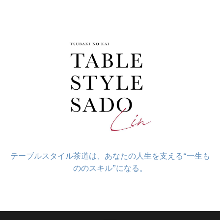
コ
ン
テ
ン
ツ
へ
ス
キ
ッ
プ
テーブルスタイル茶道は、あなたの人生を支える“一生も
ののスキル”になる。