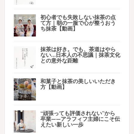
初心者でも失敗しない抹茶の点
て方｜朝の一服で心が整うおう
ち抹茶【動画】
抹茶は好き。でも、茶道はやら
ない…日本人の不思議｜抹茶文化
との意外な距離
和菓子と抹茶の美しいいただき
方【動画】
“頑張っても評価されない”から
卒業——アラフィフ主婦にこそ伝
えたい新しい一歩