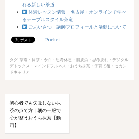
れる新しい茶道
体験レッスン情報｜名古屋・オンラインで学べ
るテーブルスタイル茶道
ごあいさつ｜講師プロフィールと活動について
Pocket
タグ:
茶道
・
抹茶
・
余白
・
思考休息
・
脳疲労
・
思考疲れ
・
デジタル
デトックス
・
マインドフルネス
・
おうち抹茶
・
子育て後
・
セカン
ドキャリア
投
初心者でも失敗しない抹
稿
茶の点て方｜朝の一服で
ナ
心が整うおうち抹茶【動
画】
ビ