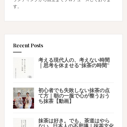
す。
Recent Posts
考える現代人の、考えない時間
｜思考を休ませる“抹茶の時間”
初心者でも失敗しない抹茶の点
て方｜朝の一服で心が整うおう
ち抹茶【動画】
抹茶は好き。でも、茶道はやら
ない…日本人の不思議｜抹茶文化