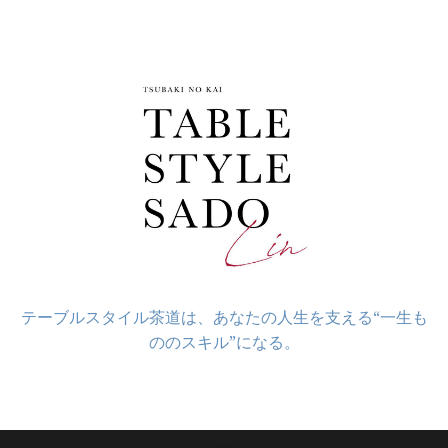
コ
ン
テ
ン
ツ
へ
ス
キ
ッ
プ
テーブルスタイル茶道は、あなたの人生を支える“一生も
ののスキル”になる。