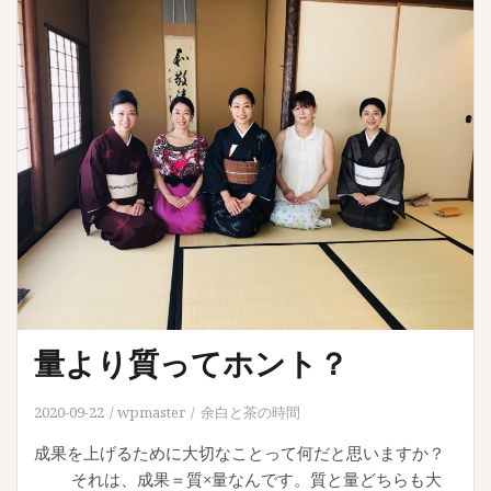
量より質ってホント？
2020-09-22
wpmaster
余白と茶の時間
成果を上げるために大切なことって何だと思いますか？
それは、成果＝質×量なんです。質と量どちらも大