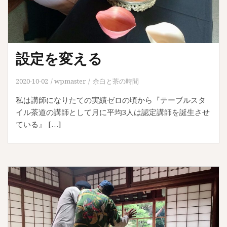
設定を変える
2020-10-02
wpmaster
余白と茶の時間
私は講師になりたての実績ゼロの頃から『テーブルスタ
イル茶道の講師として月に平均3人は認定講師を誕生させ
ている』 […]