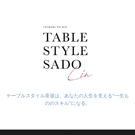
コ
ン
テ
ン
ツ
へ
ス
キ
ッ
プ
テーブルスタイル茶道は、あなたの人生を支える“一生も
ののスキル”になる。