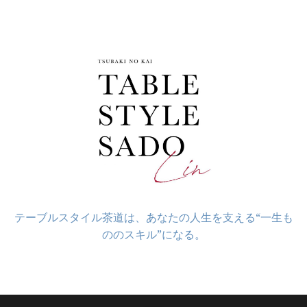
コ
ン
テ
ン
ツ
へ
ス
キ
ッ
プ
テーブルスタイル茶道は、あなたの人生を支える“一生も
ののスキル”になる。