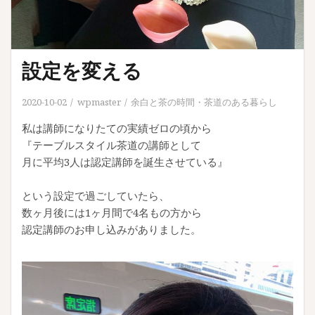
設定を変える
2020-10-02
wpmaster
余白と茶の時間
・
茶道のある暮らし
私は講師になりたての実績ゼロの頃から
『テーブルスタイル茶道の講師として
月に平均3人は認定講師を誕生させている』
という設定で過ごしていたら、
数ヶ月後には1ヶ月間で4名もの方から
認定講師のお申し込みがありました。