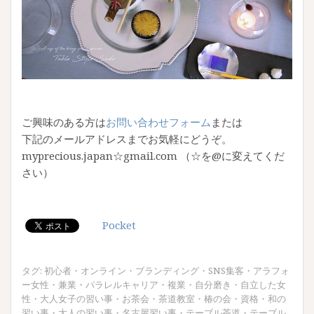
ご興味のある方は
お問い合わせフォーム
または
下記のメールアドレスまでお気軽にどうぞ。
myprecious.japan☆gmail.com （☆を@に変えてくだ
さい）
Pocket
タグ:
初心者
・
オンライン
・
ブランディング
・
SNS集客
・
アラフォ
ー女性
・
兼業
・
パラレルキャリア
・
複業
・
自分磨き
・
自立した女
性
・
大人女子の習い事
・
お茶会
・
茶道教室
・
椿の会
・
資格
・
和の
習い事
・
大人の習い事
・
名古屋習い事
・
テーブル茶道
・
テーブル