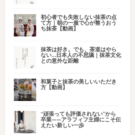
初心者でも失敗しない抹茶の点
て方｜朝の一服で心が整うおう
ち抹茶【動画】
抹茶は好き。でも、茶道はやら
ない…日本人の不思議｜抹茶文化
との意外な距離
和菓子と抹茶の美しいいただき
方【動画】
“頑張っても評価されない”から
卒業——アラフィフ主婦にこそ伝
えたい新しい一歩