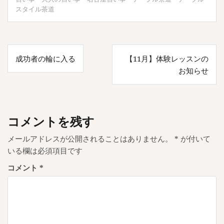
スタイル茶道
投
成功者の輪に入る
【11月】体験レッスンの
稿
お知らせ
ナ
ビ
ゲ
コメントを残す
ー
メールアドレスが公開されることはありません。
*
が付いて
シ
いる欄は必須項目です
ョ
コメント
*
ン