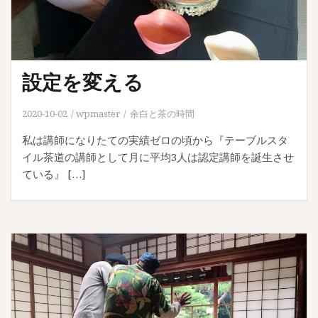
設定を変える
2020-10-02
wpmaster
余白と茶の時間
私は講師になりたての実績ゼロの頃から『テーブルスタ
イル茶道の講師として月に平均3人は認定講師を誕生させ
ている』 […]