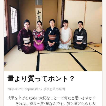
量より質ってホント？
2020-09-22
wpmaster
余白と茶の時間
成果を上げるために大切なことって何だと思いますか？
それは、成果＝質×量なんです。質と量どちらも大