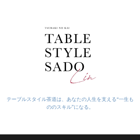
コ
ン
テ
ン
ツ
へ
ス
キ
ッ
プ
テーブルスタイル茶道は、あなたの人生を支える“一生も
ののスキル”になる。