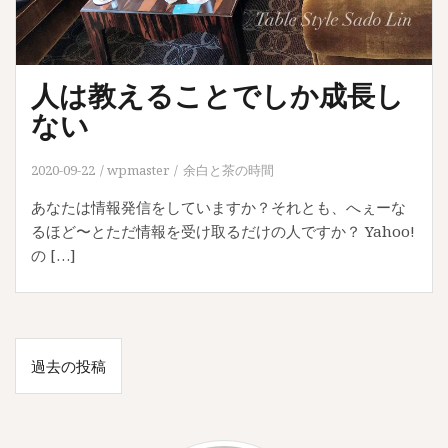
人は教えることでしか成長し
ない
2020-09-22
wpmaster
余白と茶の時間
あなたは情報発信をしていますか？それとも、へぇーな
るほど〜とただ情報を受け取るだけの人ですか？ Yahoo!
の […]
投
過去の投稿
稿
ナ