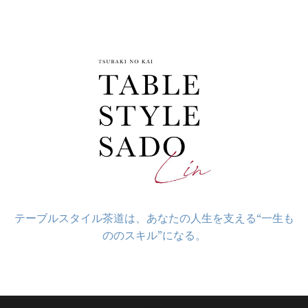
コ
ン
テ
ン
ツ
へ
ス
キ
ッ
プ
テーブルスタイル茶道は、あなたの人生を支える“一生も
ののスキル”になる。