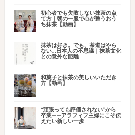
初心者でも失敗しない抹茶の点
て方｜朝の一服で心が整うおう
ち抹茶【動画】
抹茶は好き。でも、茶道はやら
ない…日本人の不思議｜抹茶文化
との意外な距離
和菓子と抹茶の美しいいただき
方【動画】
“頑張っても評価されない”から
卒業——アラフィフ主婦にこそ伝
えたい新しい一歩