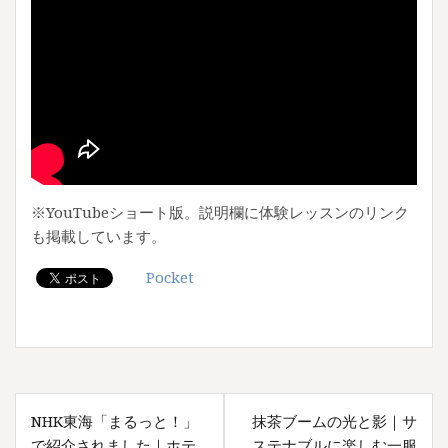
※YouTubeショート版。説明欄に体験レッスンのリンク
も掲載しています。
Pocket
投
NHK東海「まるっと！」
抹茶ブームの光と影｜サ
稿
で紹介されました｜ホテ
ステナブルに楽しむ一服