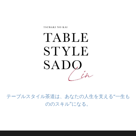
コ
ン
テ
ン
ツ
へ
ス
キ
ッ
プ
テーブルスタイル茶道は、あなたの人生を支える“一生も
ののスキル”になる。