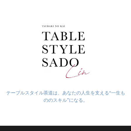
コ
ン
テ
ン
ツ
へ
ス
キ
ッ
プ
テーブルスタイル茶道は、あなたの人生を支える“一生も
ののスキル”になる。