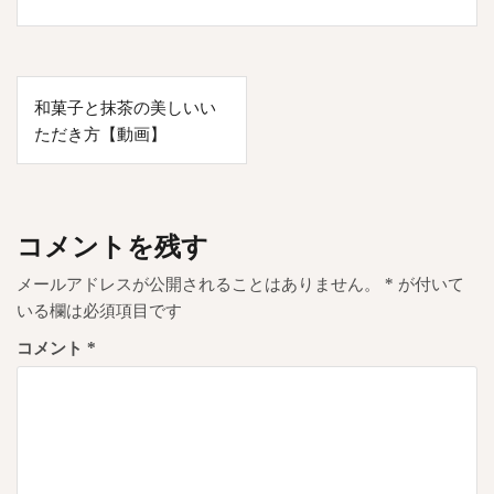
投
和菓子と抹茶の美しいい
稿
ただき方【動画】
ナ
ビ
ゲ
コメントを残す
ー
メールアドレスが公開されることはありません。
*
が付いて
シ
いる欄は必須項目です
ョ
コメント
*
ン