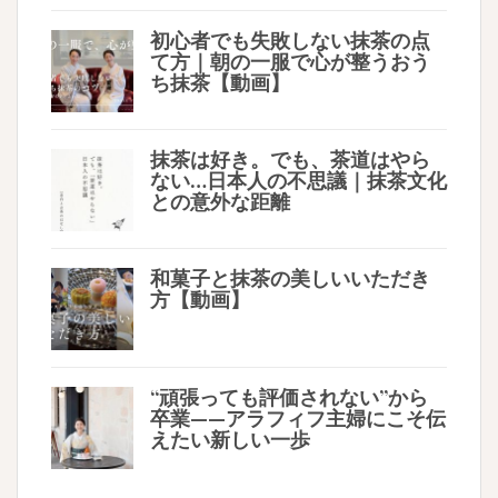
初心者でも失敗しない抹茶の点
て方｜朝の一服で心が整うおう
ち抹茶【動画】
抹茶は好き。でも、茶道はやら
ない…日本人の不思議｜抹茶文化
との意外な距離
和菓子と抹茶の美しいいただき
方【動画】
“頑張っても評価されない”から
卒業——アラフィフ主婦にこそ伝
えたい新しい一歩