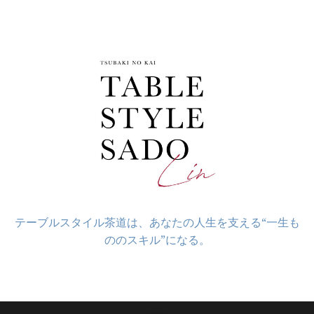
コ
ン
テ
ン
ツ
へ
ス
キ
ッ
プ
テーブルスタイル茶道は、あなたの人生を支える“一生も
ののスキル”になる。