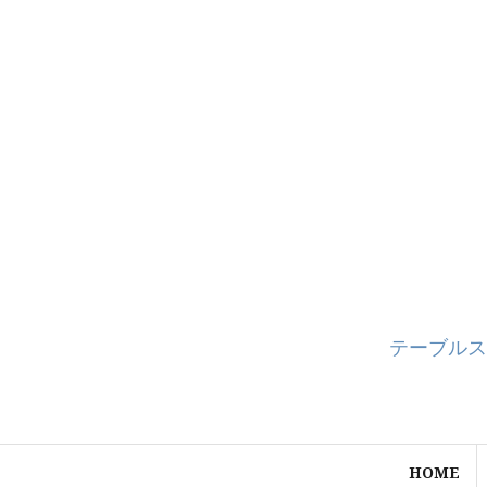
コ
ン
テ
ン
ツ
へ
ス
キ
ッ
プ
テーブルス
HOME