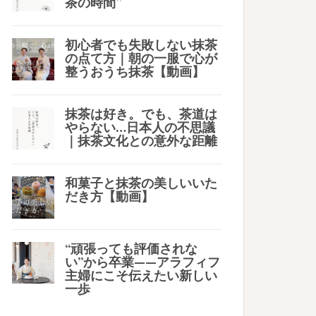
茶の時間”
初心者でも失敗しない抹茶
の点て方｜朝の一服で心が
整うおうち抹茶【動画】
抹茶は好き。でも、茶道は
やらない…日本人の不思議
｜抹茶文化との意外な距離
和菓子と抹茶の美しいいた
だき方【動画】
“頑張っても評価されな
い”から卒業——アラフィフ
主婦にこそ伝えたい新しい
一歩