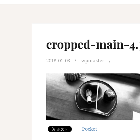
cropped-main-4.
2018-01-03
wpmaster
Pocket