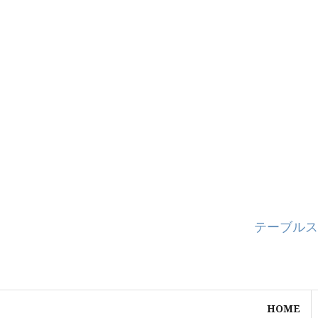
コ
ン
テ
ン
ツ
へ
ス
キ
ッ
プ
テーブルス
HOME