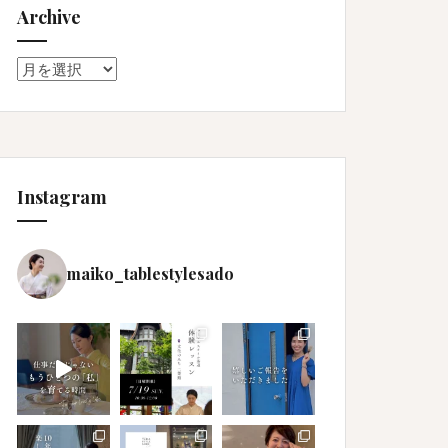
Archive
Archive
Instagram
maiko_tablestylesado