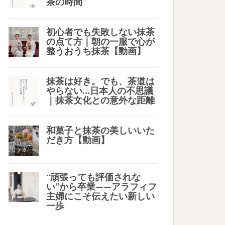
茶の時間”
初心者でも失敗しない抹茶
の点て方｜朝の一服で心が
整うおうち抹茶【動画】
抹茶は好き。でも、茶道は
やらない…日本人の不思議
｜抹茶文化との意外な距離
和菓子と抹茶の美しいいた
だき方【動画】
“頑張っても評価されな
い”から卒業——アラフィフ
主婦にこそ伝えたい新しい
一歩