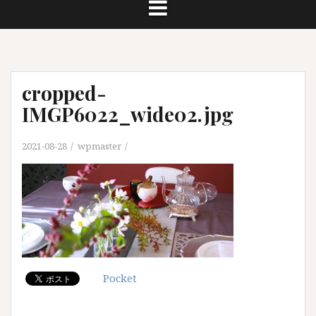
cropped-
IMGP6022_wide02.jpg
2021-08-28
wpmaster
Pocket