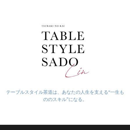
コ
ン
テ
ン
ツ
へ
ス
キ
ッ
プ
テーブルスタイル茶道は、あなたの人生を支える“一生も
ののスキル”になる。