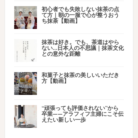
初心者でも失敗しない抹茶の点
て方｜朝の一服で心が整うおう
ち抹茶【動画】
抹茶は好き。でも、茶道はやら
ない…日本人の不思議｜抹茶文化
との意外な距離
和菓子と抹茶の美しいいただき
方【動画】
“頑張っても評価されない”から
卒業——アラフィフ主婦にこそ伝
えたい新しい一歩