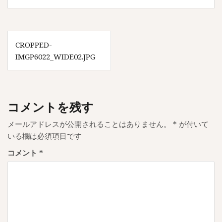
投
CROPPED-
稿
IMGP6022_WIDE02.JPG
ナ
ビ
ゲ
コメントを残す
ー
メールアドレスが公開されることはありません。
*
が付いて
シ
いる欄は必須項目です
ョ
コメント
*
ン