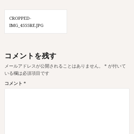
投
CROPPED-
稿
IMG_4555RE.JPG
ナ
ビ
ゲ
コメントを残す
ー
メールアドレスが公開されることはありません。
*
が付いて
シ
いる欄は必須項目です
ョ
コメント
*
ン