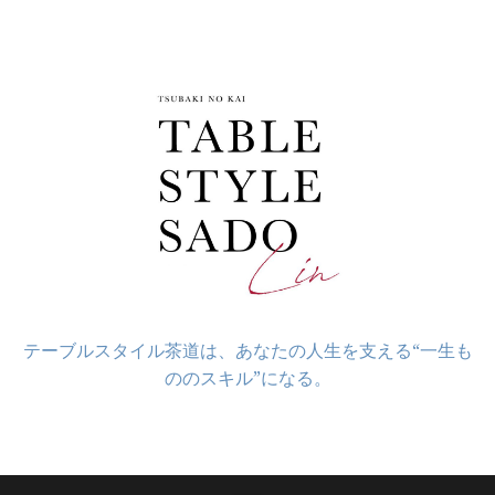
コ
ン
テ
ン
ツ
へ
ス
キ
ッ
プ
テーブルスタイル茶道は、あなたの人生を支える“一生も
ののスキル”になる。