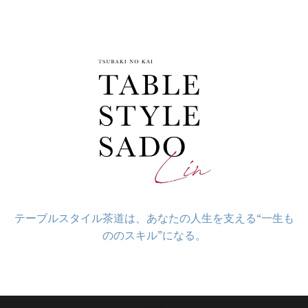
コ
ン
テ
ン
ツ
へ
ス
キ
ッ
プ
テーブルスタイル茶道は、あなたの人生を支える“一生も
ののスキル”になる。