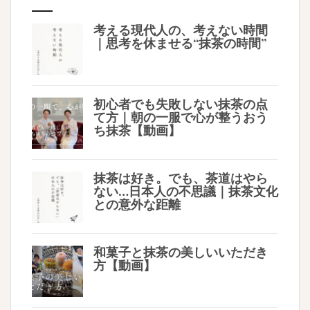
考える現代人の、考えない時間
｜思考を休ませる“抹茶の時間”
初心者でも失敗しない抹茶の点
て方｜朝の一服で心が整うおう
ち抹茶【動画】
抹茶は好き。でも、茶道はやら
ない…日本人の不思議｜抹茶文化
との意外な距離
和菓子と抹茶の美しいいただき
方【動画】