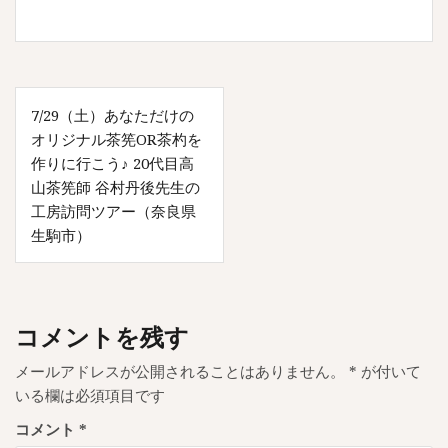
投
7/29（土）あなただけの
稿
オリジナル茶筅OR茶杓を
ナ
作りに行こう♪ 20代目高
山茶筅師 谷村丹後先生の
ビ
工房訪問ツアー（奈良県
ゲ
生駒市）
ー
シ
ョ
コメントを残す
ン
メールアドレスが公開されることはありません。
*
が付いて
いる欄は必須項目です
コメント
*