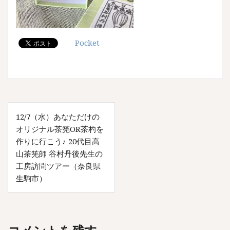
Pocket
投
12/7（水）あなただけの
稿
オリジナル茶筅OR茶杓を
ナ
作りに行こう♪ 20代目高
山茶筅師 谷村丹後先生の
ビ
工房訪問ツアー（奈良県
ゲ
生駒市）
ー
シ
ョ