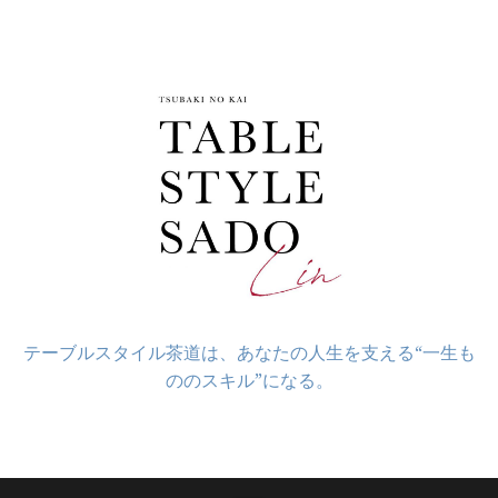
コ
ン
テ
ン
ツ
へ
ス
キ
ッ
プ
テーブルスタイル茶道は、あなたの人生を支える“一生も
ののスキル”になる。