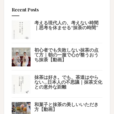
Recent Posts
考える現代人の、考えない時間
｜思考を休ませる“抹茶の時間”
初心者でも失敗しない抹茶の点
て方｜朝の一服で心が整うおう
ち抹茶【動画】
抹茶は好き。でも、茶道はやら
ない…日本人の不思議｜抹茶文化
との意外な距離
和菓子と抹茶の美しいいただき
方【動画】