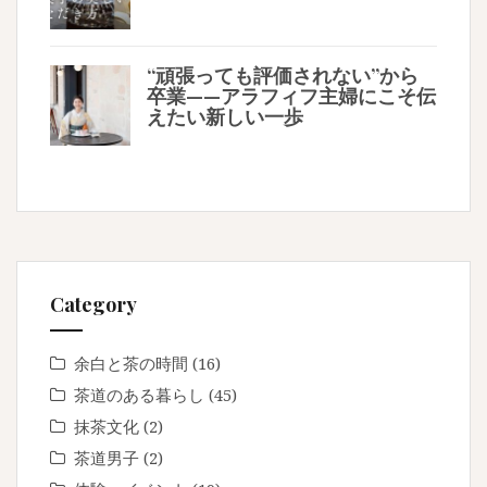
“頑張っても評価されない”から
卒業——アラフィフ主婦にこそ伝
えたい新しい一歩
Category
余白と茶の時間
(16)
茶道のある暮らし
(45)
抹茶文化
(2)
茶道男子
(2)