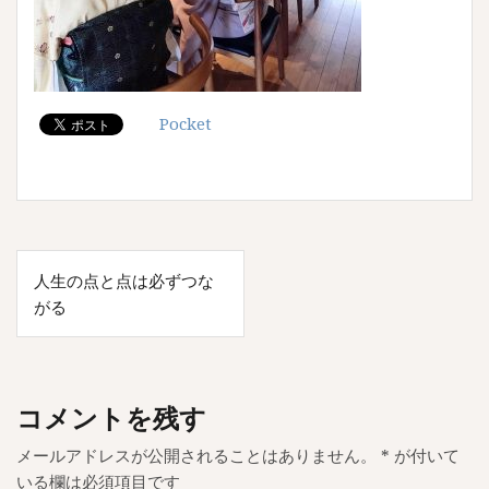
Pocket
投
人生の点と点は必ずつな
稿
がる
ナ
ビ
ゲ
コメントを残す
ー
メールアドレスが公開されることはありません。
*
が付いて
シ
いる欄は必須項目です