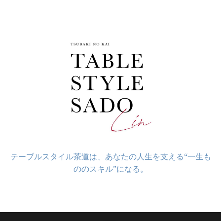
コ
ン
テ
ン
ツ
へ
ス
キ
ッ
プ
テーブルスタイル茶道は、あなたの人生を支える“一生も
ののスキル”になる。