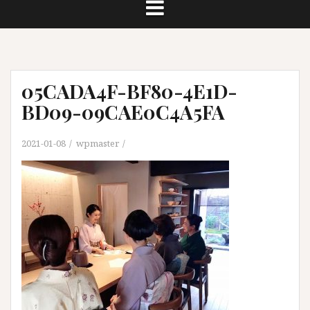
05CADA4F-BF80-4E1D-
BD09-09CAE0C4A5FA
2021-01-08
wpmaster