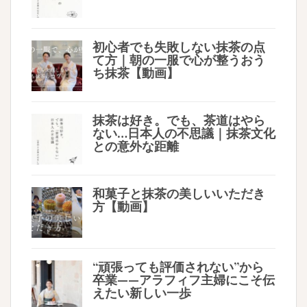
初心者でも失敗しない抹茶の点
て方｜朝の一服で心が整うおう
ち抹茶【動画】
抹茶は好き。でも、茶道はやら
ない…日本人の不思議｜抹茶文化
との意外な距離
和菓子と抹茶の美しいいただき
方【動画】
“頑張っても評価されない”から
卒業——アラフィフ主婦にこそ伝
えたい新しい一歩