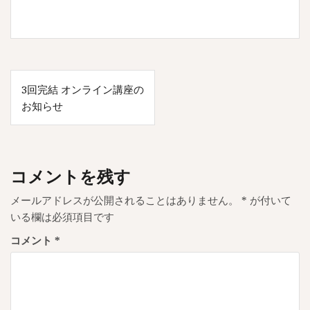
投
3回完結 オンライン講座の
稿
お知らせ
ナ
ビ
ゲ
コメントを残す
ー
メールアドレスが公開されることはありません。
*
が付いて
シ
いる欄は必須項目です
ョ
コメント
*
ン