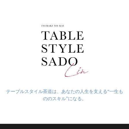
コ
ン
テ
ン
ツ
へ
ス
キ
ッ
プ
テーブルスタイル茶道は、あなたの人生を支える“一生も
ののスキル”になる。