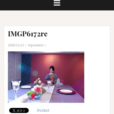
IMGP6172re
2020-12-11
wpmaster
Pocket