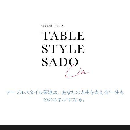
コ
ン
テ
ン
ツ
へ
ス
キ
ッ
プ
テーブルスタイル茶道は、あなたの人生を支える“一生も
ののスキル”になる。