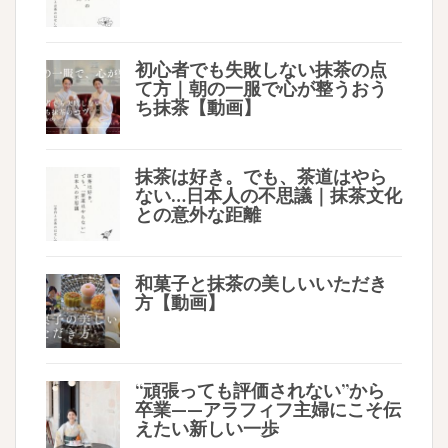
初心者でも失敗しない抹茶の点
て方｜朝の一服で心が整うおう
ち抹茶【動画】
抹茶は好き。でも、茶道はやら
ない…日本人の不思議｜抹茶文化
との意外な距離
和菓子と抹茶の美しいいただき
方【動画】
“頑張っても評価されない”から
卒業——アラフィフ主婦にこそ伝
えたい新しい一歩