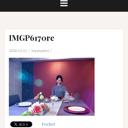
IMGP6170re
2020-12-11
wpmaster
Pocket