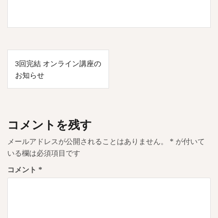
投
3回完結 オンライン講座の
稿
お知らせ
ナ
ビ
ゲ
コメントを残す
ー
メールアドレスが公開されることはありません。
*
が付いて
シ
いる欄は必須項目です
ョ
コメント
*
ン