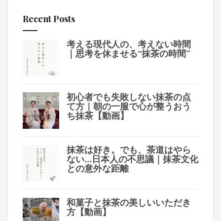
Recent Posts
考える現代人の、考えない時間
｜思考を休ませる“抹茶の時間”
初心者でも失敗しない抹茶の点
て方｜朝の一服で心が整うおう
ち抹茶【動画】
抹茶は好き。でも、茶道はやら
ない…日本人の不思議｜抹茶文化
との意外な距離
和菓子と抹茶の美しいいただき
方【動画】