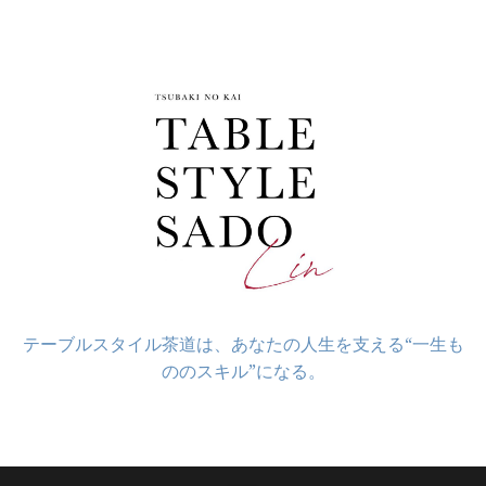
コ
ン
テ
ン
ツ
へ
ス
キ
ッ
プ
テーブルスタイル茶道は、あなたの人生を支える“一生も
ののスキル”になる。