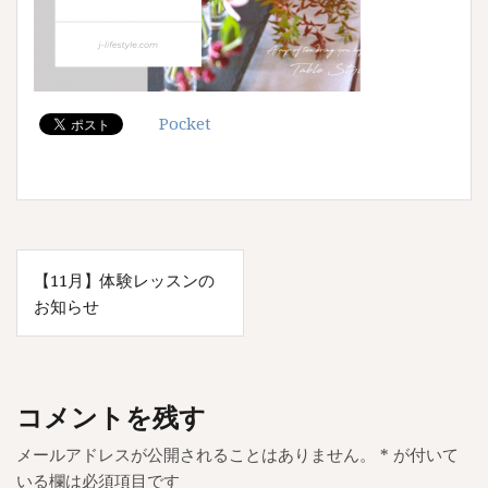
Pocket
投
【11月】体験レッスンの
稿
お知らせ
ナ
ビ
ゲ
コメントを残す
ー
メールアドレスが公開されることはありません。
*
が付いて
シ
いる欄は必須項目です