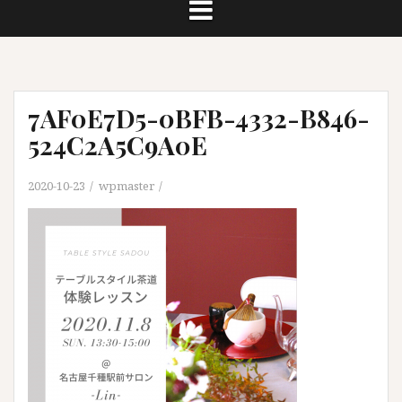
7AF0E7D5-0BFB-4332-B846-
524C2A5C9A0E
2020-10-23
wpmaster