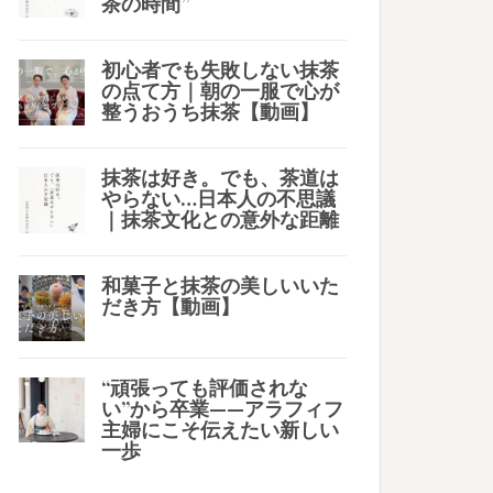
茶の時間”
初心者でも失敗しない抹茶
の点て方｜朝の一服で心が
整うおうち抹茶【動画】
抹茶は好き。でも、茶道は
やらない…日本人の不思議
｜抹茶文化との意外な距離
和菓子と抹茶の美しいいた
だき方【動画】
“頑張っても評価されな
い”から卒業——アラフィフ
主婦にこそ伝えたい新しい
一歩