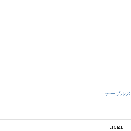
コ
ン
テ
ン
ツ
へ
ス
キ
ッ
プ
テーブルス
HOME