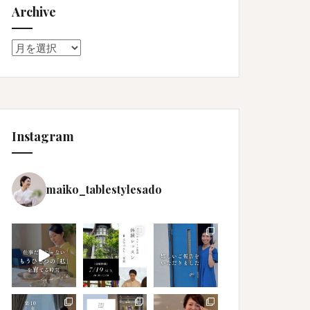
Archive
Archive
Instagram
maiko_tablestylesado