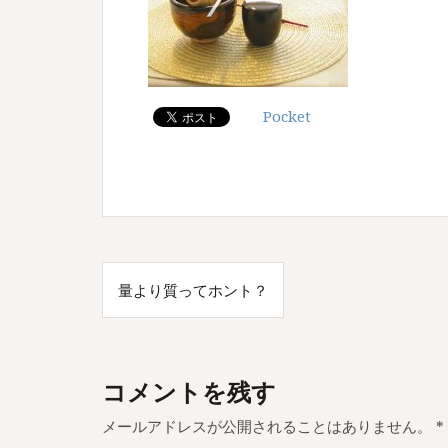
Pocket
投
量より質ってホント？
稿
ナ
ビ
コメントを残す
ゲ
メールアドレスが公開されることはありません。
*
ー