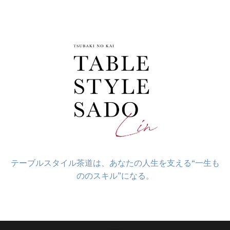
コ
ン
テ
ン
ツ
へ
ス
キ
ッ
プ
テーブルスタイル茶道は、あなたの人生を支える“一生も
ののスキル”になる。