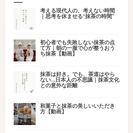
考える現代人の、考えない時間
｜思考を休ませる“抹茶の時間”
初心者でも失敗しない抹茶の点
て方｜朝の一服で心が整うおう
ち抹茶【動画】
抹茶は好き。でも、茶道はやら
ない…日本人の不思議｜抹茶文化
との意外な距離
和菓子と抹茶の美しいいただき
方【動画】