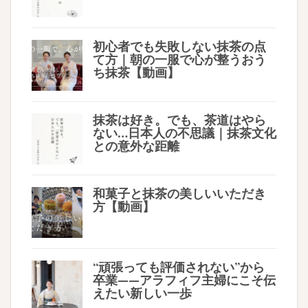
初心者でも失敗しない抹茶の点
て方｜朝の一服で心が整うおう
ち抹茶【動画】
抹茶は好き。でも、茶道はやら
ない…日本人の不思議｜抹茶文化
との意外な距離
和菓子と抹茶の美しいいただき
方【動画】
“頑張っても評価されない”から
卒業——アラフィフ主婦にこそ伝
えたい新しい一歩