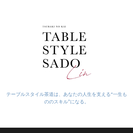
コ
ン
テ
ン
ツ
へ
ス
キ
ッ
プ
テーブルスタイル茶道は、あなたの人生を支える“一生も
ののスキル”になる。