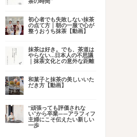
茶の時間”
初心者でも失敗しない抹茶
の点て方｜朝の一服で心が
整うおうち抹茶【動画】
抹茶は好き。でも、茶道は
やらない…日本人の不思議
｜抹茶文化との意外な距離
和菓子と抹茶の美しいいた
だき方【動画】
“頑張っても評価されな
い”から卒業——アラフィフ
主婦にこそ伝えたい新しい
一歩