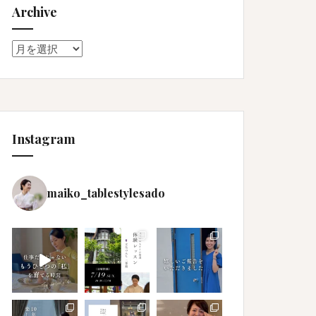
Archive
Archive
Instagram
maiko_tablestylesado