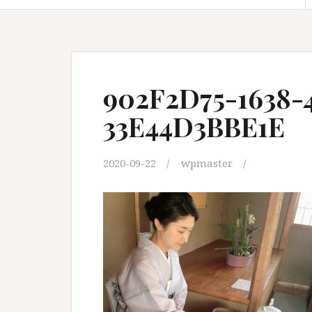
902F2D75-1638-
33E44D3BBE1E
2020-09-22
wpmaster