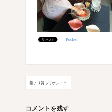
Pocket
投
量より質ってホント？
稿
ナ
ビ
コメントを残す