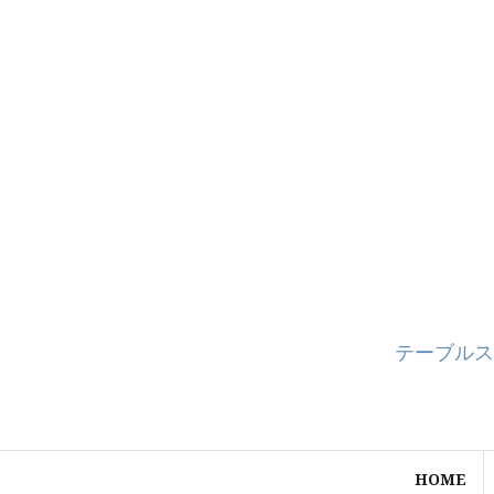
コ
ン
テ
ン
ツ
へ
ス
キ
ッ
プ
テーブルス
HOME