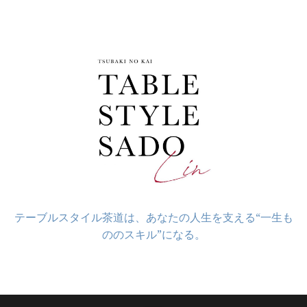
コ
ン
テ
ン
ツ
へ
ス
キ
ッ
プ
テーブルスタイル茶道は、あなたの人生を支える“一生も
ののスキル”になる。