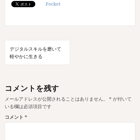
Pocket
投
デジタルスキルを磨いて
稿
軽やかに生きる
ナ
ビ
ゲ
コメントを残す
ー
メールアドレスが公開されることはありません。
*
が付いて
シ
いる欄は必須項目です
ョ
コメント
*
ン