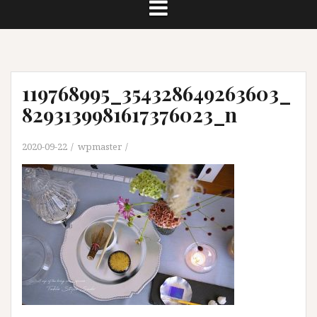
119768995_354328649263603_
8293139981617376023_n
2020-09-22
wpmaster