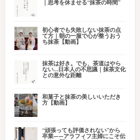
｜思考を休ませる“抹茶の時間”
初心者でも失敗しない抹茶の点
て方｜朝の一服で心が整うおう
ち抹茶【動画】
抹茶は好き。でも、茶道はやら
ない…日本人の不思議｜抹茶文化
との意外な距離
和菓子と抹茶の美しいいただき
方【動画】
“頑張っても評価されない”から
卒業——アラフィフ主婦にこそ伝