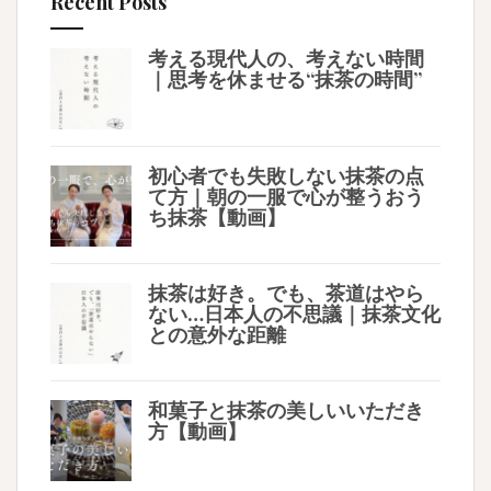
Recent Posts
考える現代人の、考えない時間
｜思考を休ませる“抹茶の時間”
初心者でも失敗しない抹茶の点
て方｜朝の一服で心が整うおう
ち抹茶【動画】
抹茶は好き。でも、茶道はやら
ない…日本人の不思議｜抹茶文化
との意外な距離
和菓子と抹茶の美しいいただき
方【動画】