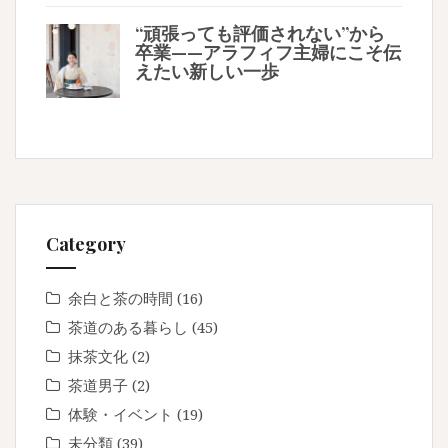
“頑張っても評価されない”から
卒業——アラフィフ主婦にこそ伝
えたい新しい一歩
Category
余白と茶の時間
(16)
茶道のある暮らし
(45)
抹茶文化
(2)
茶道男子
(2)
体験・イベント
(19)
未分類
(39)