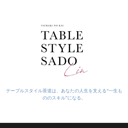
コ
ン
テ
ン
ツ
へ
ス
キ
ッ
プ
テーブルスタイル茶道は、あなたの人生を支える“一生も
ののスキル”になる。