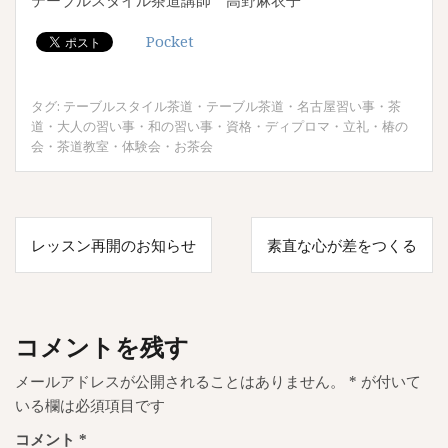
Pocket
タグ:
テーブルスタイル茶道
・
テーブル茶道
・
名古屋習い事
・
茶
道
・
大人の習い事
・
和の習い事
・
資格
・
ディプロマ
・
立礼
・
椿の
会
・
茶道教室
・
体験会
・
お茶会
投
レッスン再開のお知らせ
素直な心が差をつくる
稿
ナ
ビ
コメントを残す
ゲ
メールアドレスが公開されることはありません。
*
が付いて
ー
いる欄は必須項目です
シ
コメント
*