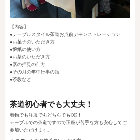
【内容】
●テーブルスタイル茶道お点前デモンストレーション
●お菓子のいただき方
●懐紙の使い方
●お茶のいただき方
●器の拝見の仕方
●その月の年中行事の話
●茶教など
茶道初心者でも大丈夫！
着物でも洋服でもどちらでもOK！
テーブルでの茶道ですので正座が苦手な方も安心してご
参加いただけます。