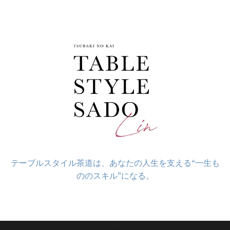
コ
ン
テ
ン
ツ
へ
ス
キ
ッ
プ
テーブルスタイル茶道は、あなたの人生を支える“一生も
ののスキル”になる。