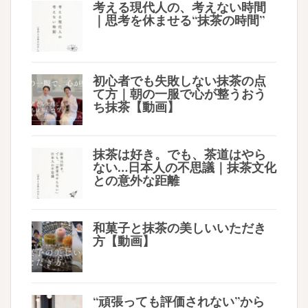
考える現代人の、考えない時間
｜思考を休ませる“抹茶の時間”
初心者でも失敗しない抹茶の点
て方｜朝の一服で心が整うおう
ち抹茶【動画】
抹茶は好き。でも、茶道はやら
ない…日本人の不思議｜抹茶文化
との意外な距離
和菓子と抹茶の美しいいただき
方【動画】
“頑張っても評価されない”から