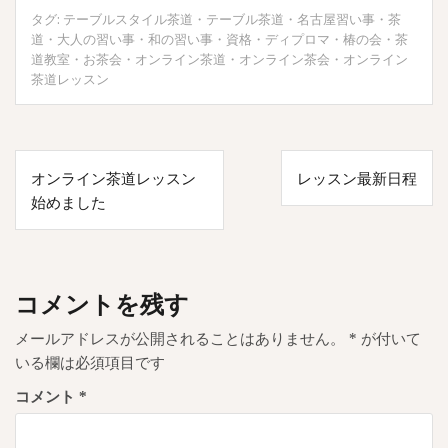
タグ:
テーブルスタイル茶道
・
テーブル茶道
・
名古屋習い事
・
茶
道
・
大人の習い事
・
和の習い事
・
資格
・
ディプロマ
・
椿の会
・
茶
道教室
・
お茶会
・
オンライン茶道
・
オンライン茶会
・
オンライン
茶道レッスン
投
オンライン茶道レッスン
レッスン最新日程
稿
始めました
ナ
ビ
ゲ
コメントを残す
ー
メールアドレスが公開されることはありません。
*
が付いて
シ
いる欄は必須項目です
ョ
コメント
*
ン