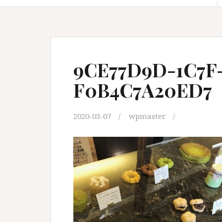
9CE77D9D-1C7F
F0B4C7A20ED7
2020-03-07
wpmaster