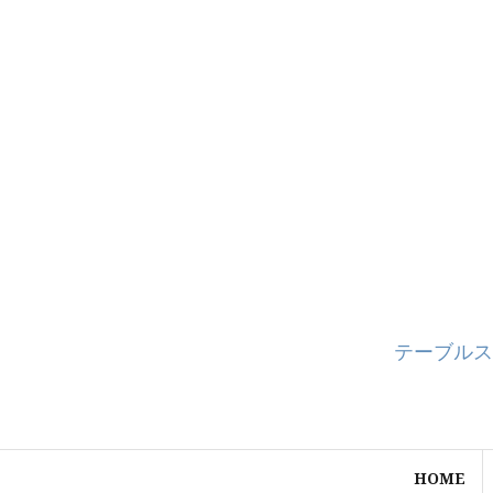
コ
ン
テ
ン
ツ
へ
ス
キ
ッ
プ
テーブルス
HOME