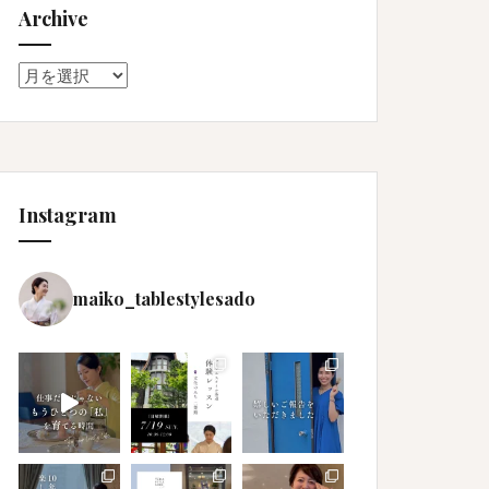
Archive
Archive
Instagram
maiko_tablestylesado