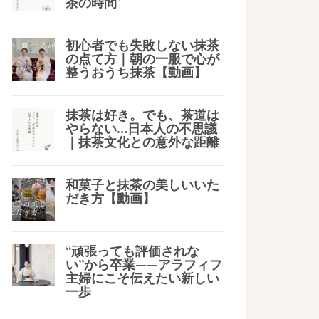
茶の時間”
初心者でも失敗しない抹茶
の点て方｜朝の一服で心が
整うおうち抹茶【動画】
抹茶は好き。でも、茶道は
やらない…日本人の不思議
｜抹茶文化との意外な距離
和菓子と抹茶の美しいいた
だき方【動画】
“頑張っても評価されな
い”から卒業——アラフィフ
主婦にこそ伝えたい新しい
一歩