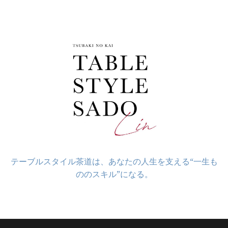
コ
ン
テ
ン
ツ
へ
ス
キ
ッ
プ
テーブルスタイル茶道は、あなたの人生を支える“一生も
ののスキル”になる。