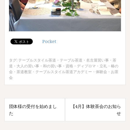
Pocket
タグ:
テーブルスタイル茶道
・
テーブル茶道
・
名古屋習い事
・
茶
道
・
大人の習い事
・
和の習い事
・
資格
・
ディプロマ
・
立礼
・
椿の
会
・
茶道教室
・
テーブルスタイル茶道アカデミー
・
体験会
・
お茶
会
投
団体様の受付を始めまし
【4月】体験茶会のお知ら
稿
た
せ
ナ