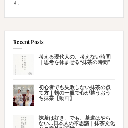
す。
Recent Posts
考える現代人の、考えない時間
｜思考を休ませる“抹茶の時間”
初心者でも失敗しない抹茶の点
て方｜朝の一服で心が整うおう
ち抹茶【動画】
抹茶は好き。でも、茶道はやら
ない…日本人の不思議｜抹茶文化