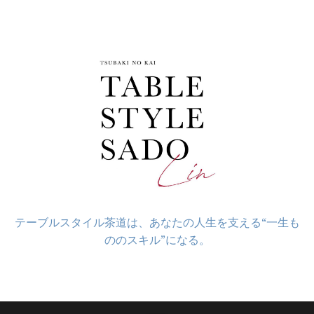
コ
ン
テ
ン
ツ
へ
ス
キ
ッ
プ
テーブルスタイル茶道は、あなたの人生を支える“一生も
ののスキル”になる。