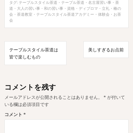
タグ:
テーブルスタイル茶道
・
テーブル茶道
・
名古屋習い事
・
茶
道
・
大人の習い事
・
和の習い事
・
資格
・
ディプロマ
・
立礼
・
椿の
会
・
茶道教室
・
テーブルスタイル茶道アカデミー
・
体験会
・
お茶
会
投
テーブルスタイル茶道は
美しすぎるお点前
稿
皆で楽しむもの
ナ
ビ
ゲ
コメントを残す
ー
メールアドレスが公開されることはありません。
*
が付いて
シ
いる欄は必須項目です
ョ
コメント
*
ン