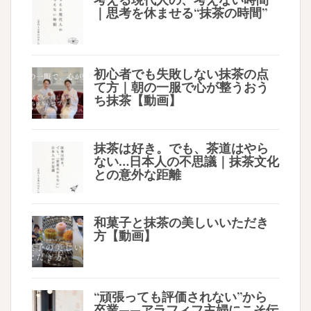
｜思考を休ませる“抹茶の時間”
初心者でも失敗しない抹茶の点
て方｜朝の一服で心が整うおう
ち抹茶【動画】
抹茶は好き。でも、茶道はやら
ない…日本人の不思議｜抹茶文化
との意外な距離
和菓子と抹茶の美しいいただき
方【動画】
“頑張っても評価されない”から
卒業——アラフィフ主婦にこそ伝