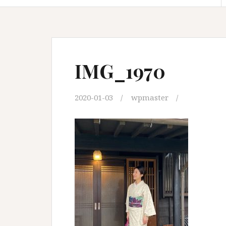
IMG_1970
2020-01-03
wpmaster