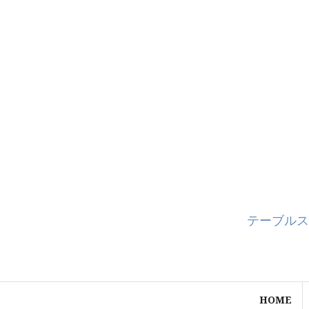
コ
ン
テ
ン
ツ
へ
ス
キ
ッ
プ
テーブルス
HOME