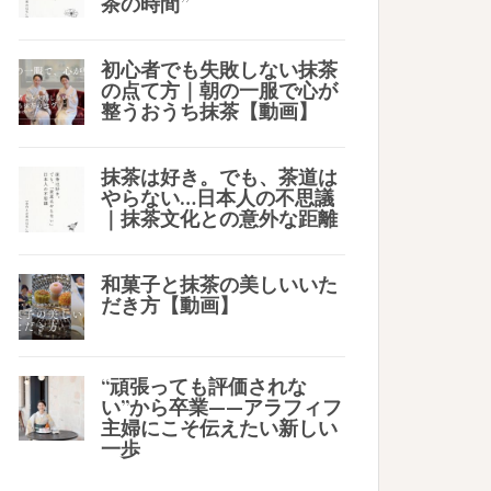
茶の時間”
初心者でも失敗しない抹茶
の点て方｜朝の一服で心が
整うおうち抹茶【動画】
抹茶は好き。でも、茶道は
やらない…日本人の不思議
｜抹茶文化との意外な距離
和菓子と抹茶の美しいいた
だき方【動画】
“頑張っても評価されな
い”から卒業——アラフィフ
主婦にこそ伝えたい新しい
一歩