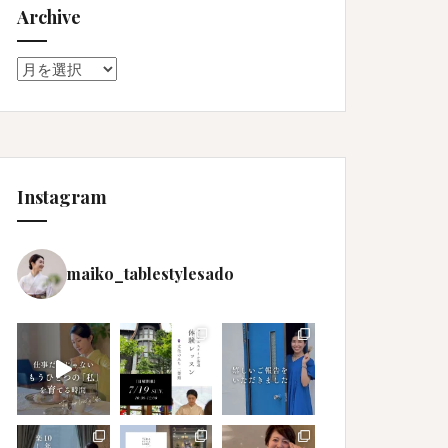
Archive
Archive
Instagram
maiko_tablestylesado