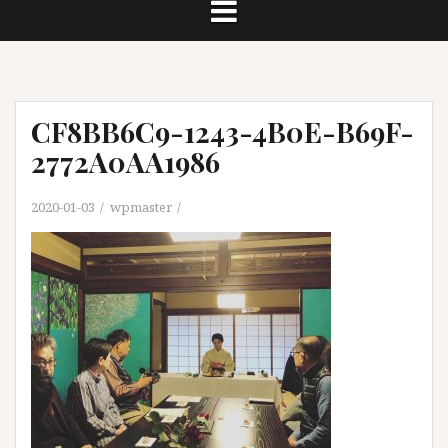
CF8BB6C9-1243-4B0E-B69F-
2772A0AA1986
2020-01-03
wpmaster