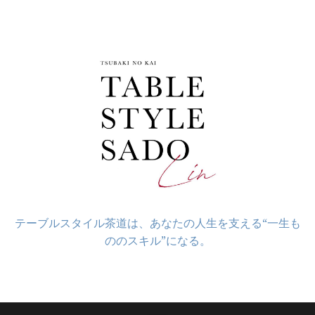
コ
ン
テ
ン
ツ
へ
ス
キ
ッ
プ
テーブルスタイル茶道は、あなたの人生を支える“一生も
ののスキル”になる。