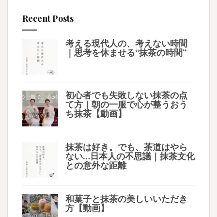
Recent Posts
考える現代人の、考えない時間
｜思考を休ませる“抹茶の時間”
初心者でも失敗しない抹茶の点
て方｜朝の一服で心が整うおう
ち抹茶【動画】
抹茶は好き。でも、茶道はやら
ない…日本人の不思議｜抹茶文化
との意外な距離
和菓子と抹茶の美しいいただき
方【動画】