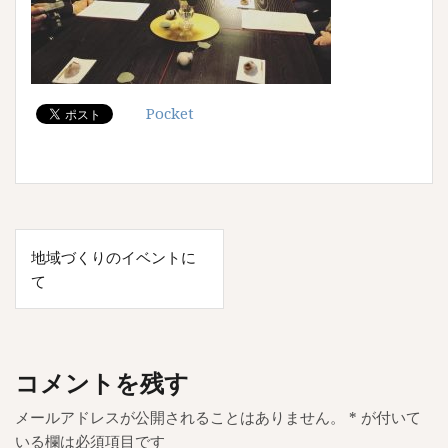
Pocket
投
地域づくりのイベントに
稿
て
ナ
ビ
ゲ
コメントを残す
ー
メールアドレスが公開されることはありません。
*
が付いて
シ
いる欄は必須項目です