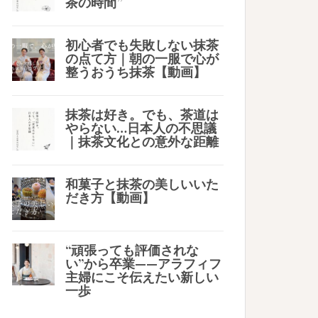
茶の時間”
初心者でも失敗しない抹茶
の点て方｜朝の一服で心が
整うおうち抹茶【動画】
抹茶は好き。でも、茶道は
やらない…日本人の不思議
｜抹茶文化との意外な距離
和菓子と抹茶の美しいいた
だき方【動画】
“頑張っても評価されな
い”から卒業——アラフィフ
主婦にこそ伝えたい新しい
一歩