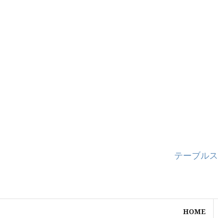
コ
ン
テ
ン
ツ
へ
ス
キ
ッ
プ
テーブルス
HOME