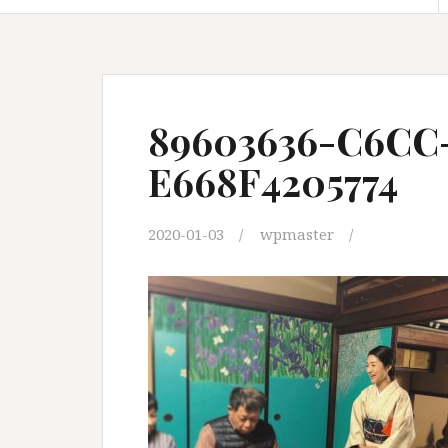
89603636-C6CC-
E668F4205774
2020-01-03
wpmaster