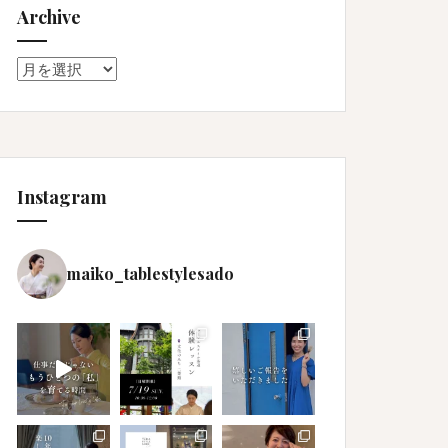
Archive
Archive
Instagram
maiko_tablestylesado