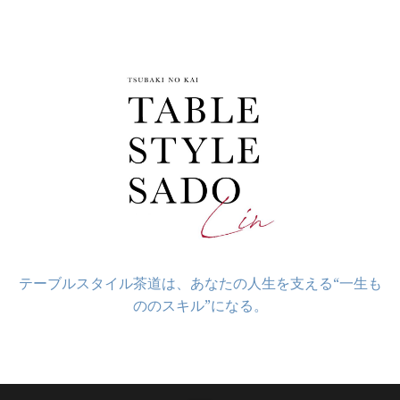
コ
ン
テ
ン
ツ
へ
ス
キ
ッ
プ
テーブルスタイル茶道は、あなたの人生を支える“一生も
ののスキル”になる。