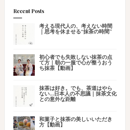
Recent Posts
考える現代人の、考えない時間
｜思考を休ませる“抹茶の時間”
初心者でも失敗しない抹茶の点
て方｜朝の一服で心が整うおう
ち抹茶【動画】
抹茶は好き。でも、茶道はやら
ない…日本人の不思議｜抹茶文化
との意外な距離
和菓子と抹茶の美しいいただき
方【動画】