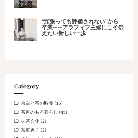
“頑張っても評価されない”から
卒業——アラフィフ主婦にこそ伝
えたい新しい一歩
Category
余白と茶の時間
(16)
茶道のある暮らし
(45)
抹茶文化
(2)
茶道男子
(2)