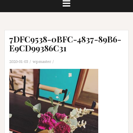
7DFC9538-0BFC-4837-89B6-
E9CD99386C31
2020-01-03
wpmaster