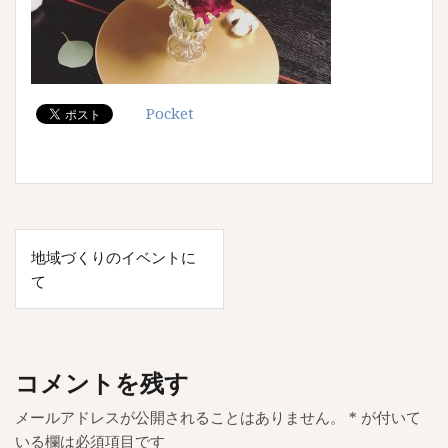
Pocket
投
地域づくりのイベントに
稿
て
ナ
ビ
ゲ
コメントを残す
ー
メールアドレスが公開されることはありません。
*
が付いて
シ
いる欄は必須項目です