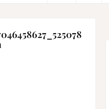
7046458627_525078
n