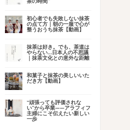
茶の時間”
初心者でも失敗しない抹茶
の点て方｜朝の一服で心が
整うおうち抹茶【動画】
抹茶は好き。でも、茶道は
やらない…日本人の不思議
｜抹茶文化との意外な距離
和菓子と抹茶の美しいいた
だき方【動画】
“頑張っても評価されな
い”から卒業——アラフィフ
主婦にこそ伝えたい新しい
一歩