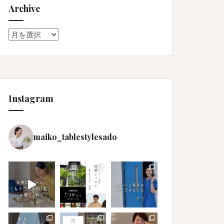
Archive
Archive
Instagram
maiko_tablestylesado