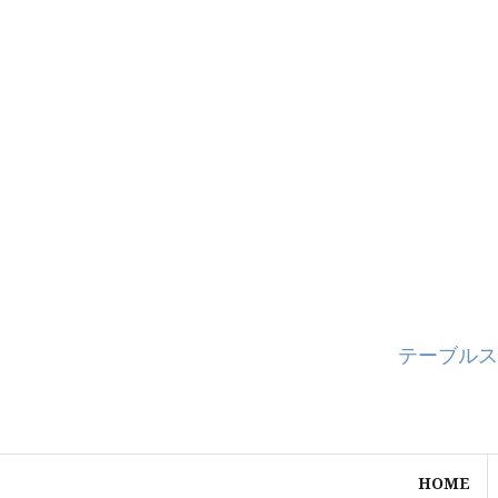
コ
ン
テ
ン
ツ
へ
ス
キ
ッ
プ
テーブルス
HOME