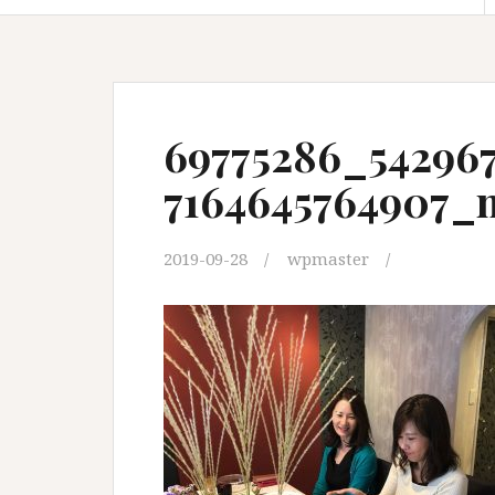
69775286_54296
7164645764907_
2019-09-28
wpmaster