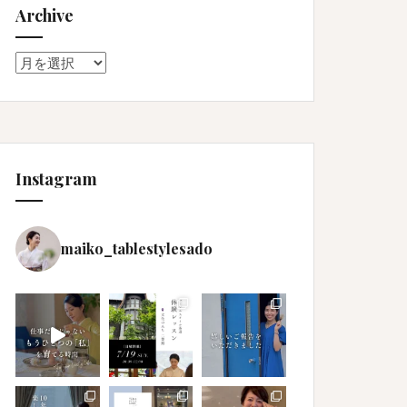
Archive
Archive
Instagram
maiko_tablestylesado