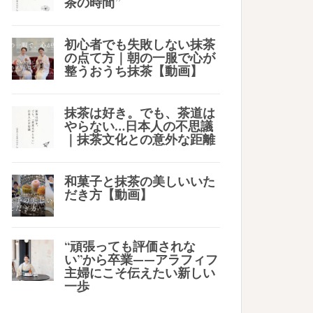
茶の時間”
初心者でも失敗しない抹茶
の点て方｜朝の一服で心が
整うおうち抹茶【動画】
抹茶は好き。でも、茶道は
やらない…日本人の不思議
｜抹茶文化との意外な距離
和菓子と抹茶の美しいいた
だき方【動画】
“頑張っても評価されな
い”から卒業——アラフィフ
主婦にこそ伝えたい新しい
一歩