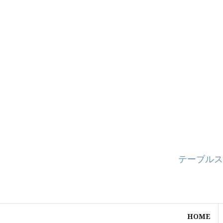
コ
ン
テ
ン
ツ
へ
ス
キ
ッ
プ
テーブルス
HOME