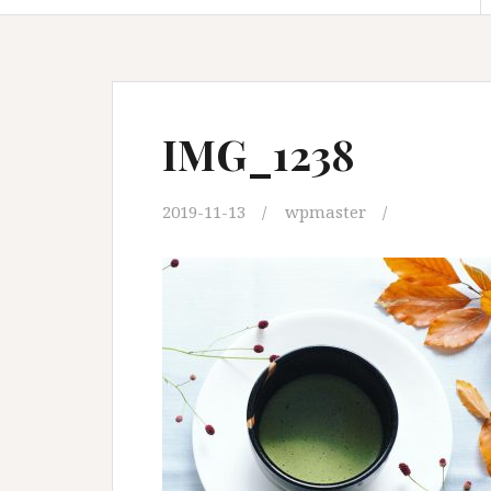
IMG_1238
2019-11-13
wpmaster