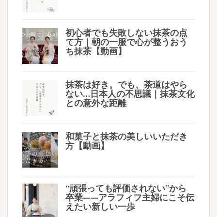
初心者でも失敗しない抹茶の点
て方｜朝の一服で心が整うおう
ち抹茶【動画】
抹茶は好き。でも、茶道はやら
ない…日本人の不思議｜抹茶文化
との意外な距離
和菓子と抹茶の美しいいただき
方【動画】
“頑張っても評価されない”から
卒業——アラフィフ主婦にこそ伝
えたい新しい一歩