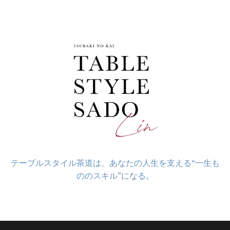
コ
ン
テ
ン
ツ
へ
ス
キ
ッ
プ
テーブルスタイル茶道は、あなたの人生を支える“一生も
ののスキル”になる。