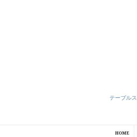
コ
ン
テ
ン
ツ
へ
ス
キ
ッ
プ
テーブルス
HOME