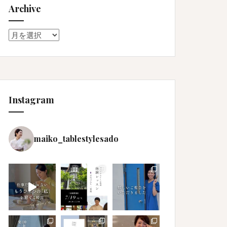
Archive
Archive
Instagram
maiko_tablestylesado