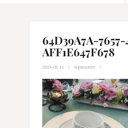
64D39A7A-7657-
AFF1E647F678
2019-05-11
wpmaster