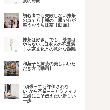
茶の時間”
初心者でも失敗しない抹茶
の点て方｜朝の一服で心が
整うおうち抹茶【動画】
抹茶は好き。でも、茶道は
やらない…日本人の不思議
｜抹茶文化との意外な距離
和菓子と抹茶の美しいいた
だき方【動画】
“頑張っても評価されな
い”から卒業——アラフィフ
主婦にこそ伝えたい新しい
一歩