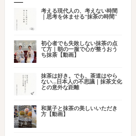
考える現代人の、考えない時間
｜思考を休ませる“抹茶の時間”
初心者でも失敗しない抹茶の点
て方｜朝の一服で心が整うおう
ち抹茶【動画】
抹茶は好き。でも、茶道はやら
ない…日本人の不思議｜抹茶文化
との意外な距離
和菓子と抹茶の美しいいただき
方【動画】