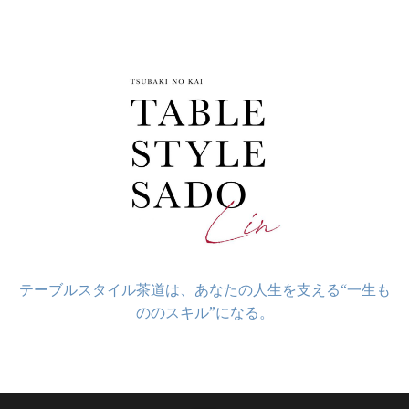
コ
ン
テ
ン
ツ
へ
ス
キ
ッ
プ
テーブルスタイル茶道は、あなたの人生を支える“一生も
ののスキル”になる。