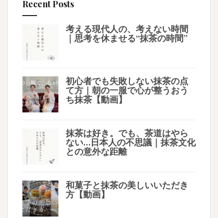
Recent Posts
考える現代人の、考えない時間
｜思考を休ませる“抹茶の時間”
初心者でも失敗しない抹茶の点
て方｜朝の一服で心が整うおう
ち抹茶【動画】
抹茶は好き。でも、茶道はやら
ない…日本人の不思議｜抹茶文化
との意外な距離
和菓子と抹茶の美しいいただき
方【動画】