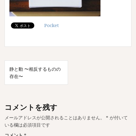
Pocket
投
静と動 〜相反するものの
稿
存在〜
ナ
ビ
ゲ
コメントを残す
ー
メールアドレスが公開されることはありません。
*
が付いて
シ
いる欄は必須項目です
ョ
コメント
*