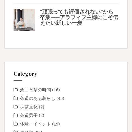
“頑張っても評価されない”から
卒業——アラフィフ主婦にこそ伝
えたい新しい一歩
Category
余白と茶の時間
(16)
茶道のある暮らし
(45)
抹茶文化
(2)
茶道男子
(2)
体験・イベント
(19)