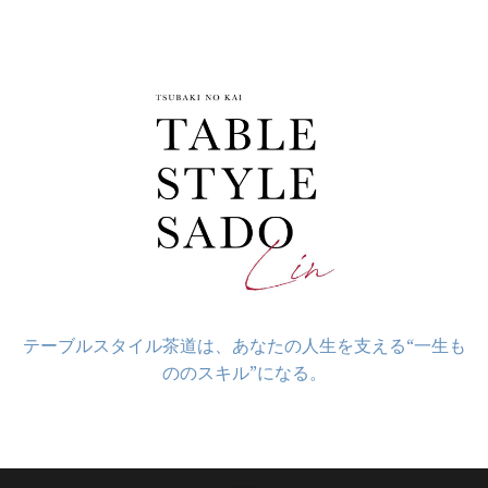
コ
ン
テ
ン
ツ
へ
ス
キ
ッ
プ
テーブルスタイル茶道は、あなたの人生を支える“一生も
ののスキル”になる。