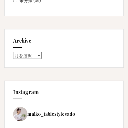
未分類
(39)
Archive
Archive
Instagram
maiko_tablestylesado