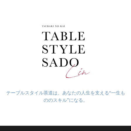
コ
ン
テ
ン
ツ
へ
ス
キ
ッ
プ
テーブルスタイル茶道は、あなたの人生を支える“一生も
ののスキル”になる。