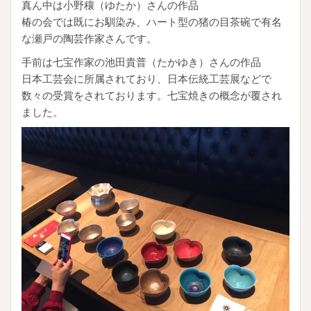
真ん中は小野穰（ゆたか）さんの作品
椿の会では既にお馴染み、ハート型の猪の目茶碗で有名
な瀬戸の陶芸作家さんです。
手前は七宝作家の池田貴普（たかゆき）さんの作品
日本工芸会に所属されており、日本伝統工芸展などで
数々の受賞をされております。七宝焼きの概念が覆され
ました。