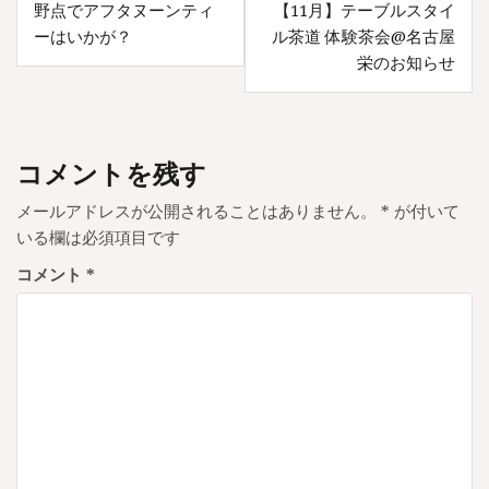
野点でアフタヌーンティ
【11月】テーブルスタイ
稿
ーはいかが？
ル茶道 体験茶会@名古屋
ナ
栄のお知らせ
ビ
ゲ
ー
コメントを残す
シ
メールアドレスが公開されることはありません。
*
が付いて
ョ
いる欄は必須項目です
ン
コメント
*