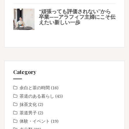
“頑張っても評価されない”から
卒業——アラフィフ主婦にこそ伝
えたい新しい一歩
Category
余白と茶の時間
(16)
茶道のある暮らし
(45)
抹茶文化
(2)
茶道男子
(2)
体験・イベント
(19)