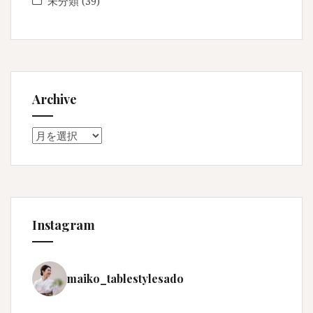
未分類
(39)
Archive
Archive
Instagram
maiko_tablestylesado