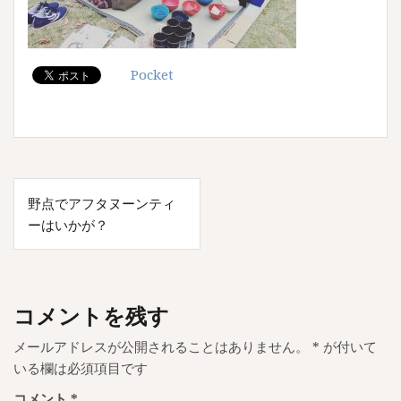
Pocket
投
野点でアフタヌーンティ
稿
ーはいかが？
ナ
ビ
ゲ
コメントを残す
ー
メールアドレスが公開されることはありません。
*
が付いて
シ
いる欄は必須項目です
ョ
コメント
*