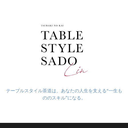
コ
ン
テ
ン
ツ
へ
ス
キ
ッ
プ
テーブルスタイル茶道は、あなたの人生を支える“一生も
ののスキル”になる。