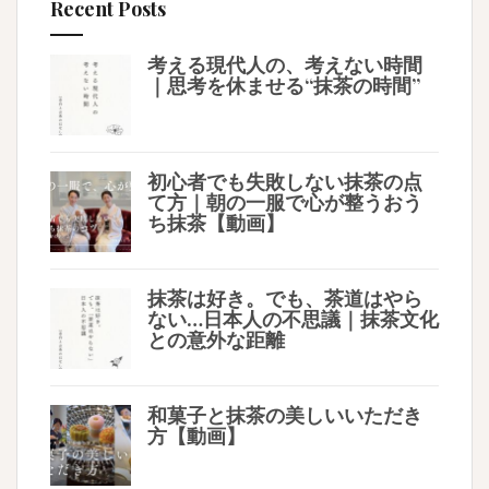
Recent Posts
考える現代人の、考えない時間
｜思考を休ませる“抹茶の時間”
初心者でも失敗しない抹茶の点
て方｜朝の一服で心が整うおう
ち抹茶【動画】
抹茶は好き。でも、茶道はやら
ない…日本人の不思議｜抹茶文化
との意外な距離
和菓子と抹茶の美しいいただき
方【動画】