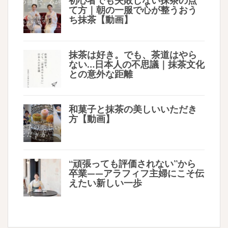
初心者でも失敗しない抹茶の点
て方｜朝の一服で心が整うおう
ち抹茶【動画】
抹茶は好き。でも、茶道はやら
ない…日本人の不思議｜抹茶文化
との意外な距離
和菓子と抹茶の美しいいただき
方【動画】
“頑張っても評価されない”から
卒業——アラフィフ主婦にこそ伝
えたい新しい一歩