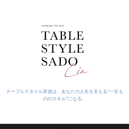
コ
ン
テ
ン
ツ
へ
ス
キ
ッ
プ
テーブルスタイル茶道は、あなたの人生を支える“一生も
ののスキル”になる。