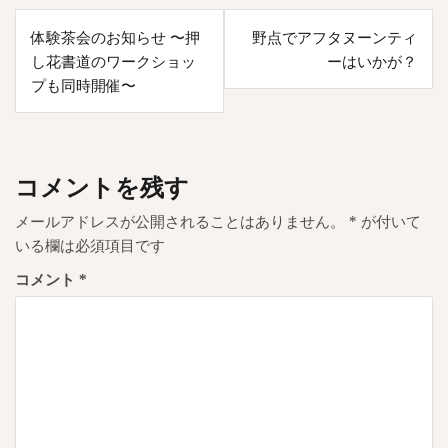
投
体験茶会のお知らせ 〜押
野点でアフタヌーンティ
稿
し花書道のワークショッ
ーはいかが？
ナ
プも同時開催〜
ビ
ゲ
ー
コメントを残す
シ
メールアドレスが公開されることはありません。
*
が付いて
ョ
いる欄は必須項目です
ン
コメント
*