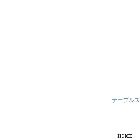
コ
ン
テ
ン
ツ
へ
ス
キ
ッ
プ
テーブルス
HOME