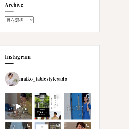
Archive
Archive
Instagram
maiko_tablestylesado