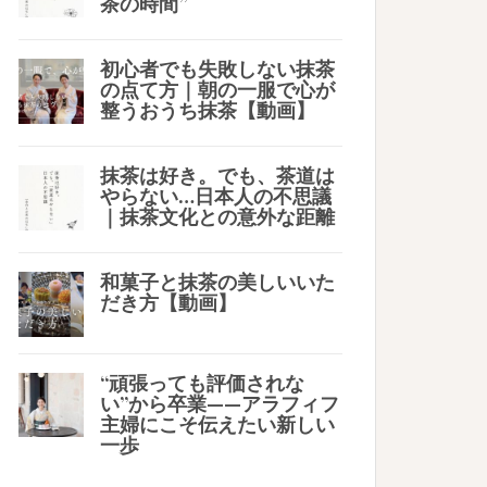
茶の時間”
初心者でも失敗しない抹茶
の点て方｜朝の一服で心が
整うおうち抹茶【動画】
抹茶は好き。でも、茶道は
やらない…日本人の不思議
｜抹茶文化との意外な距離
和菓子と抹茶の美しいいた
だき方【動画】
“頑張っても評価されな
い”から卒業——アラフィフ
主婦にこそ伝えたい新しい
一歩