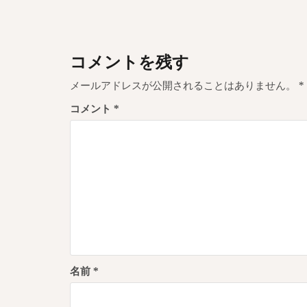
ナ
ビ
ゲ
コメントを残す
ー
メールアドレスが公開されることはありません。
*
シ
コメント
*
ョ
ン
名前
*