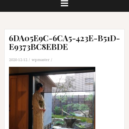
6DA05E9C-6CA5-423E-B51D-
E9373BC8EBDE
2020-12-12
wpmaster