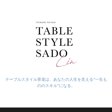
コ
ン
テ
ン
ツ
へ
ス
キ
ッ
プ
テーブルスタイル茶道は、あなたの人生を支える“一生も
ののスキル”になる。