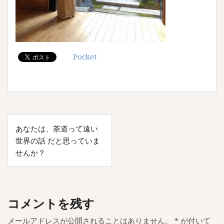
Pocket
投
あなたは、茶道って遠い
稿
世界の話 だと思っていま
ナ
せんか？
ビ
ゲ
ー
コメントを残す
シ
メールアドレスが公開されることはありません。
*
が付いて