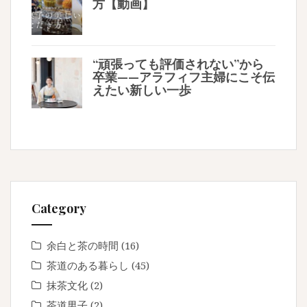
方【動画】
“頑張っても評価されない”から
卒業——アラフィフ主婦にこそ伝
えたい新しい一歩
Category
余白と茶の時間
(16)
茶道のある暮らし
(45)
抹茶文化
(2)
茶道男子
(2)