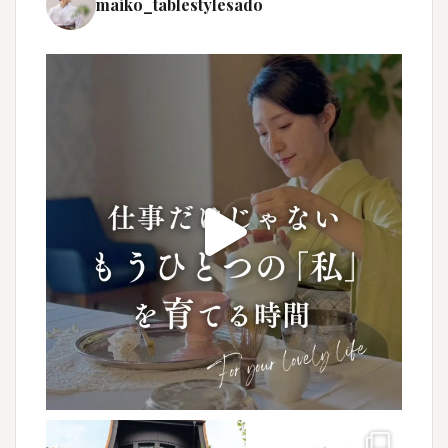
maiko_tablestylesado