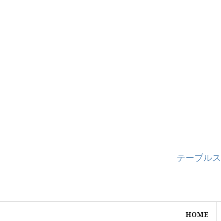
コ
ン
テ
ン
ツ
へ
ス
キ
ッ
プ
テーブルス
HOME