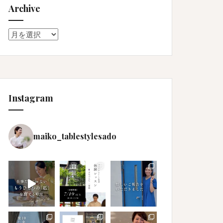
Archive
Archive
Instagram
maiko_tablestylesado