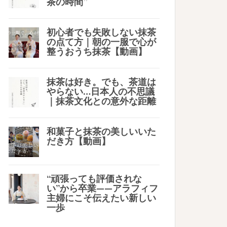
茶の時間”
初心者でも失敗しない抹茶
の点て方｜朝の一服で心が
整うおうち抹茶【動画】
抹茶は好き。でも、茶道は
やらない…日本人の不思議
｜抹茶文化との意外な距離
和菓子と抹茶の美しいいた
だき方【動画】
“頑張っても評価されな
い”から卒業——アラフィフ
主婦にこそ伝えたい新しい
一歩