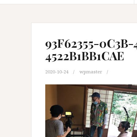
93F62355-0C3B-
4522B1BB1CAE
2020-10-24
wpmaster