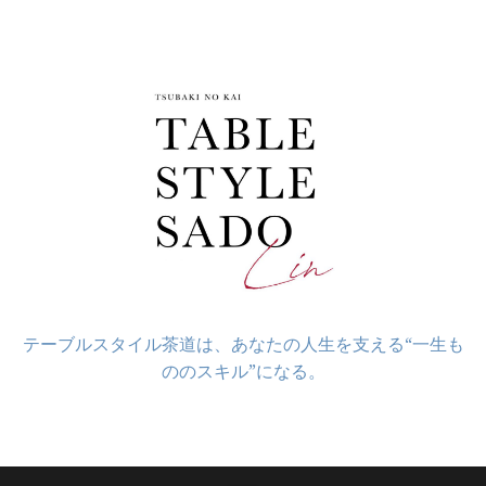
コ
ン
テ
ン
ツ
へ
ス
キ
ッ
プ
テーブルスタイル茶道は、あなたの人生を支える“一生も
ののスキル”になる。