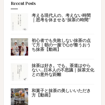
Recent Posts
考える現代人の、考えない時間
｜思考を休ませる“抹茶の時間”
初心者でも失敗しない抹茶の点
て方｜朝の一服で心が整うおう
ち抹茶【動画】
抹茶は好き。でも、茶道はやら
ない…日本人の不思議｜抹茶文化
との意外な距離
和菓子と抹茶の美しいいただき
方【動画】