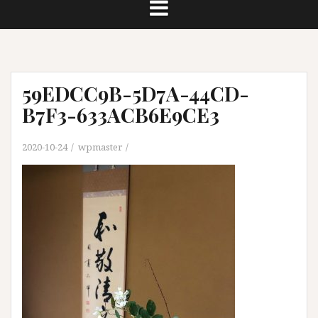
59EDCC9B-5D7A-44CD-
B7F3-633ACB6E9CE3
2020-10-24
wpmaster